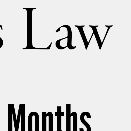
’s Law
x Months