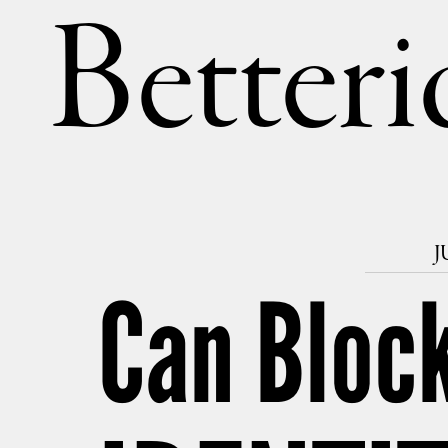
Betteri
J
Can Bloc