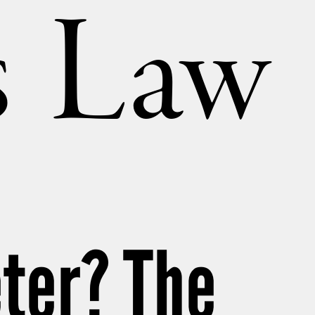
’s Law
eter? The