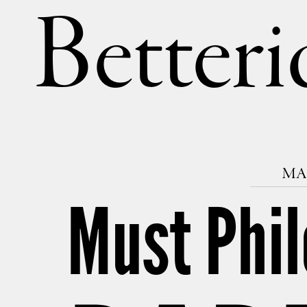
Betteri
MAR
Must Phi